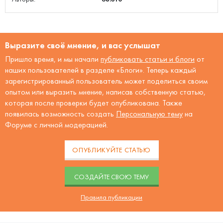
Выразите своё мнение, и вас услышат
Пришло время, и мы начали
публиковать статьи и блоги
от
наших пользователей в разделе «Блоги». Теперь каждый
зарегистрированный пользователь может поделиться своим
опытом или выразить мнение, написав собственную статью,
которая после проверки будет опубликована. Также
появилась возможность создать
Персональную тему
на
Форуме с личной модерацией.
ОПУБЛИКУЙТЕ СТАТЬЮ
CОЗДАЙТЕ СВОЮ ТЕМУ
Правила публикации