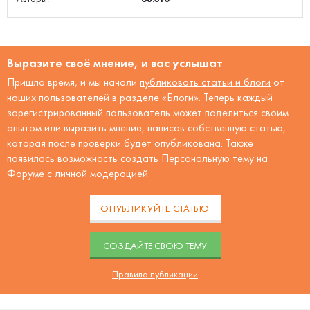
Выразите своё мнение, и вас услышат
Пришло время, и мы начали
публиковать статьи и блоги
от
наших пользователей в разделе «Блоги». Теперь каждый
зарегистрированный пользователь может поделиться своим
опытом или выразить мнение, написав собственную статью,
которая после проверки будет опубликована. Также
появилась возможность создать
Персональную тему
на
Форуме с личной модерацией.
ОПУБЛИКУЙТЕ СТАТЬЮ
CОЗДАЙТЕ СВОЮ ТЕМУ
Правила публикации