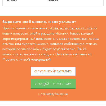
Выразите своё мнение, и вас услышат
Пришло время, и мы начали
публиковать статьи и блоги
от
наших пользователей в разделе «Блоги». Теперь каждый
зарегистрированный пользователь может поделиться своим
опытом или выразить мнение, написав собственную статью,
которая после проверки будет опубликована. Также
появилась возможность создать
Персональную тему
на
Форуме с личной модерацией.
ОПУБЛИКУЙТЕ СТАТЬЮ
CОЗДАЙТЕ СВОЮ ТЕМУ
Правила публикации