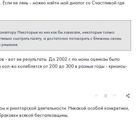
. Если не лень - можно найти мой диалог со Счастливой где
риэлтору. Некоторые из них как бы завязали, некоторые только
тельно смотреть газету, а достаточно поговорить с ближним своим
е решение.
в - вот ее результаты. До 2002 г. по моим оценкам было
кол-во колеблется от 200 до 300 в разные годы - кризисы-
0
ном и риэлторской деятельности. Никакой особой конкретики,
браковки всякой бесталковщины.