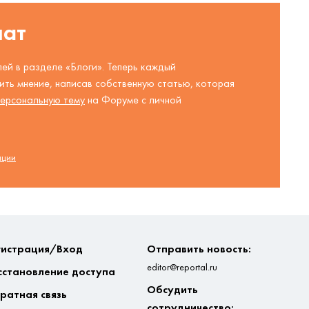
шат
ей в разделе «Блоги». Теперь каждый
ть мнение, написав собственную статью, которая
ерсональную тему
на Форуме с личной
ации
гистрация/Вход
Отправить новость:
editor@reportal.ru
сстановление доступа
Обсудить
ратная связь
сотрудничество: