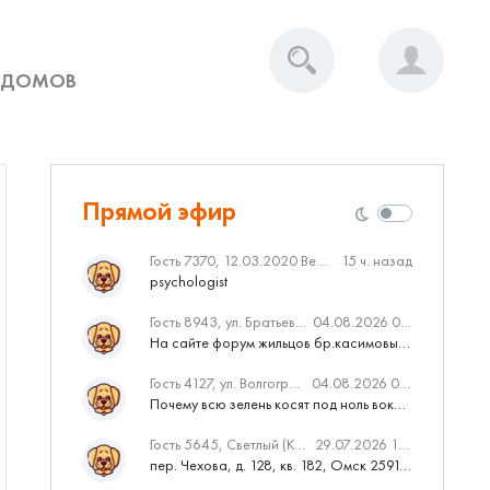
 ДОМОВ
Прямой эфир
Гость 7370, 12.03.2020 Вебинар от Нмаркет.ПРО: «Актуальное об ипотеке: что нужно знать»
15 ч. назад
psychologist
Гость 8943, ул. Братьев Касимовых, 62
04.08.2026 08:34
На сайте форум жильцов бр.касимовых 62у дома растут красивые...
Гость 4127, ул. Волгоградская, 41
04.08.2026 04:46
Почему всю зелень косят под ноль вокруг дома,в полисадниках....
Гость 5645, Светлый (Куюки)
29.07.2026 10:31
пер. Чехова, д. 128, кв. 182, Омск 259145