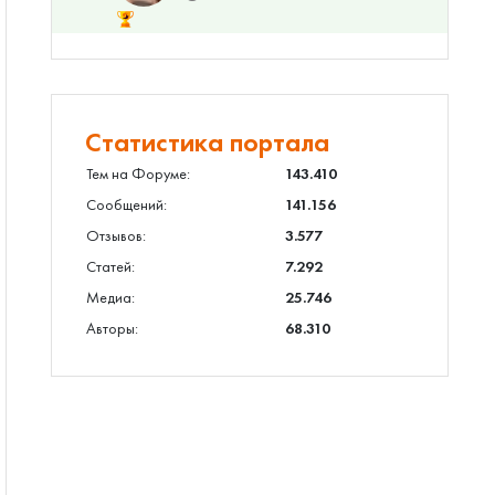
Статистика портала
Тем на Форуме:
143.410
Сообщений:
141.156
Отзывов:
3.577
Статей:
7.292
Медиа:
25.746
Авторы:
68.310