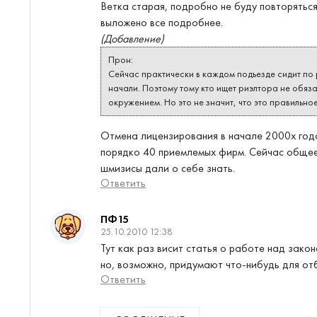
Ветка старая, подробно не буду повторяться
выложено все подробнее.
(Добавление)
Прон:
Сейчас практически в каждом подъезде сидит по 
начали. Поэтому тому кто ищет риэлтора не обяза
окружением. Но это не значит, что это правильно
Отмена лицензирования в начале 2000х годо
порядко 40 приемлемых фирм. Сейчас общее 
шмизисы дали о себе знать.
Ответить
ПФ15
25.10.2010 12:38
Тут как раз висит статья о работе над зако
но, возможно, придумают что-нибудь для от
Ответить