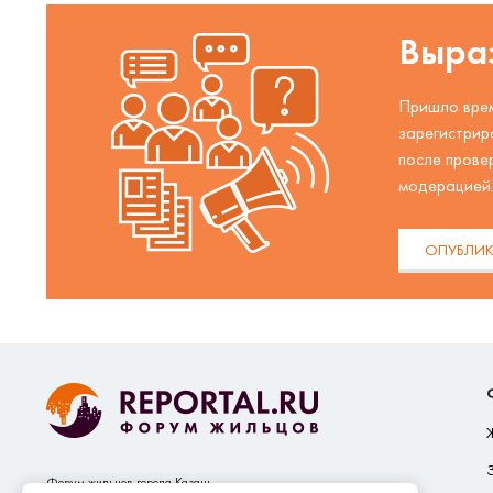
Выраз
Пришло врем
зарегистрир
после прове
модерацией
ОПУБЛИК
Форум жильцов города Казань