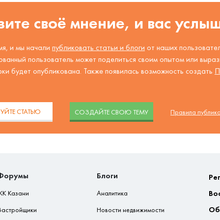
ите своё мнение, и вас услы
я, и мы начали
публиковать статьи и блоги
от наших пользовател
ованный пользователь может поделиться своим опытом или вырази
рки будет опубликована. Также появилась возможность создать
П
.
УЙТЕ СТАТЬЮ
CОЗДАЙТЕ СВОЮ ТЕМУ
Правила публик
Форумы
Блоги
Ре
Во
ЖК Казани
Аналитика
Об
Застройщики
Новости недвижимости