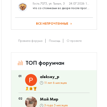
Гость 7075, ул. Тыныч, 3
24.07.2026 14:01
что со стоянками во дворе после программы наш двор
ВСЕ НЕПРОЧТЕННЫЕ
Правила форума
Помощь
О проекте
ТОП форумчан
01
aleksey_p
11 лет 6 месяцев
02
Мой Мир
3 года 5 месяцев