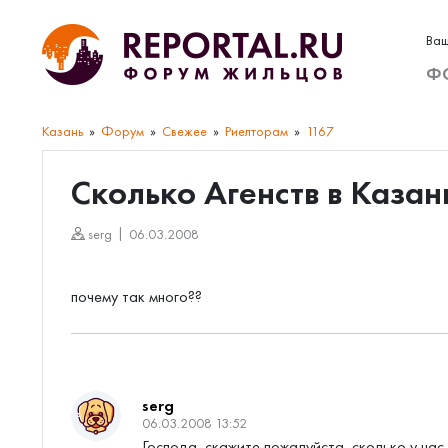
Ваш
Ф
Казань
Форум
Свежее
Риелторам
1167
Сколько Агенств в Казан
serg
06.03.2008
почему так много??
serg
06.03.2008 13:52
Господа, скажите пожалуйста, сколько у нас 