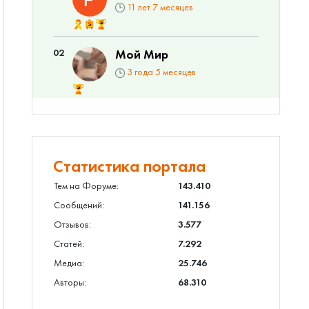
11 лет 7 месяцев
02
Мой Мир
3 года 5 месяцев
Статистика портала
Тем на Форуме:
143.410
Сообщений:
141.156
Отзывов:
3.577
Статей:
7.292
Медиа:
25.746
Авторы:
68.310