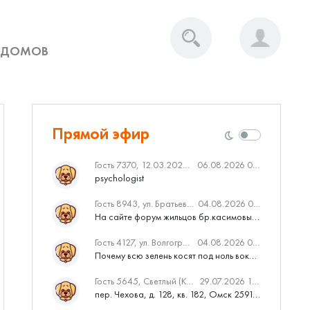
 ДОМОВ
Прямой эфир
Гость 7370, 12.03.2020 Вебинар от Нмаркет.ПРО: «Актуальное об ипотеке: что нужно знать»
06.08.2026 04:00
psychologist
Гость 8943, ул. Братьев Касимовых, 62
04.08.2026 08:34
На сайте форум жильцов бр.касимовых 62у дома растут красивые...
Гость 4127, ул. Волгоградская, 41
04.08.2026 04:46
Почему всю зелень косят под ноль вокруг дома,в полисадниках....
Гость 5645, Светлый (Куюки)
29.07.2026 10:31
пер. Чехова, д. 128, кв. 182, Омск 259145