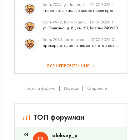
Гость 7075, ул. Тыныч, 3
24.07.2026 14:01
что со стоянками во дворе после программы наш двор
Гость 4979, Волжская Гавань
07.07.2026 10:53
ул. Пушкина, д. 81, кв. 50, Казань 740820
Гость 2084, Ботаническая 3 (ПИК, бизнес-класс)
07.07.2026 07:28
проверьте, сдал ли пик хоть чтото в казани вовремя?
ВСЕ НЕПРОЧТЕННЫЕ
Правила форума
Помощь
О проекте
ТОП форумчан
01
aleksey_p