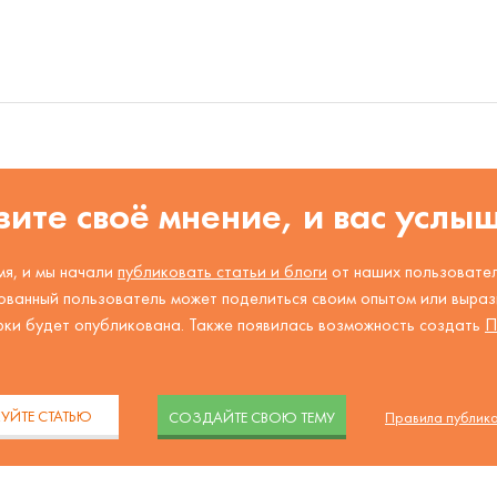
ите своё мнение, и вас услы
я, и мы начали
публиковать статьи и блоги
от наших пользовател
ованный пользователь может поделиться своим опытом или вырази
рки будет опубликована. Также появилась возможность создать
П
.
УЙТЕ СТАТЬЮ
CОЗДАЙТЕ СВОЮ ТЕМУ
Правила публик