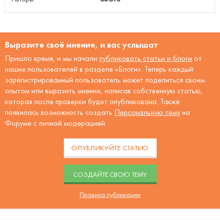
Выразите своё мнение, и вас услышат
Пришло время, и мы начали
публиковать статьи и блоги
от
наших пользователей в разделе «Блоги». Теперь каждый
зарегистрированный пользователь может поделиться своим
опытом или выразить мнение, написав собственную статью,
которая после проверки будет опубликована. Также
появилась возможность создать
Персональную тему
на
Форуме с личной модерацией.
ОПУБЛИКУЙТЕ СТАТЬЮ
CОЗДАЙТЕ СВОЮ ТЕМУ
Правила публикации