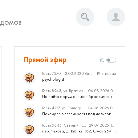
 ДОМОВ
Прямой эфир
Гость 7370, 12.03.2020 Вебинар от Нмаркет.ПРО: «Актуальное об ипотеке: что нужно знать»
19 ч. назад
psychologist
Гость 8943, ул. Братьев Касимовых, 62
04.08.2026 08:34
На сайте форум жильцов бр.касимовых 62у дома растут красивые...
Гость 4127, ул. Волгоградская, 41
04.08.2026 04:46
Почему всю зелень косят под ноль вокруг дома,в полисадниках....
Гость 5645, Светлый (Куюки)
29.07.2026 10:31
пер. Чехова, д. 128, кв. 182, Омск 259145