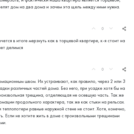
делят дом на два дома и зачем эта щель между ними нужна.
0
ется в итоге мерзнуть как в торцевой квартире, к-я стоит на
ает делимся
0
рмационным швом. Их устраивают, как правило, через 2 или 3
дки различных частей дома. Без него, при усадке хотя бы на
роизвольная трещина, отделяющая не осевшую часть. Так же
мации продольного характера, так же как стыки на рельсах.
и теплопотери равные наружной стене не стоит. Хотя, конечно,
ь. Если не хотите жить в доме с произвольными трещинами
ми.