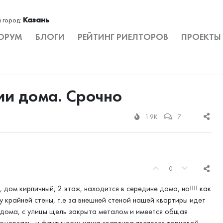
Казань
 город:
ОРУМ
БЛОГИ
РЕЙТИНГ РИЕЛТОРОВ
ПРОЕКТЫ
ии дома. Срочно
1.9K
7
0
дом кирпичный, 2 этаж, находится в середине дома, но!!!! как
 крайней стены, т.е за внешней стеной нашей квартиры идет
 дома, с улицы щель закрыта металом и имеется общая
ромерзать, и фактически наша квартира является торцевой,