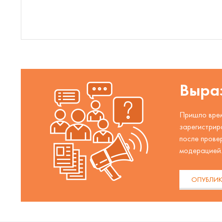
Выраз
Пришло врем
зарегистрир
после прове
модерацией
ОПУБЛИК