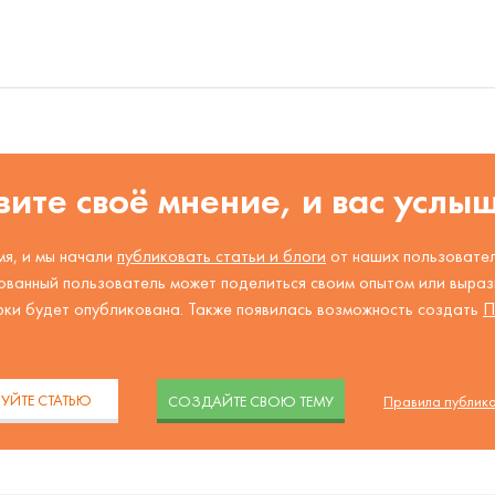
ите своё мнение, и вас услы
я, и мы начали
публиковать статьи и блоги
от наших пользовател
ованный пользователь может поделиться своим опытом или вырази
рки будет опубликована. Также появилась возможность создать
П
.
УЙТЕ СТАТЬЮ
CОЗДАЙТЕ СВОЮ ТЕМУ
Правила публик