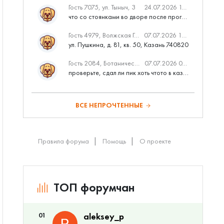
Гость 7075, ул. Тыныч, 3
24.07.2026 14:01
что со стоянками во дворе после программы наш двор
Гость 4979, Волжская Гавань
07.07.2026 10:53
ул. Пушкина, д. 81, кв. 50, Казань 740820
Гость 2084, Ботаническая 3 (ПИК, бизнес-класс)
07.07.2026 07:28
проверьте, сдал ли пик хоть чтото в казани вовремя?
ВСЕ НЕПРОЧТЕННЫЕ
Правила форума
Помощь
О проекте
ТОП форумчан
01
aleksey_p