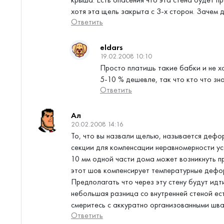
хотя эта щель закрыта с 3-х сторон. Зачем 
Ответить
eldars
19.02.2008 10:10
Просто платишь такие бабки и не хоч
5-10 % дешевле, так что кто что зн
Ответить
Ал
20.02.2008 14:16
То, что вы назвали щелью, называется дефо
секции для компенсации неравномерности уса
10 мм одной части дома может возникнуть п
этот шов компенсирует температурные дефор
Предполагать что через эту стену будут идт
небольшая разница со внутренней стеной ест
смеритесь с аккуратно организованными шва
Ответить