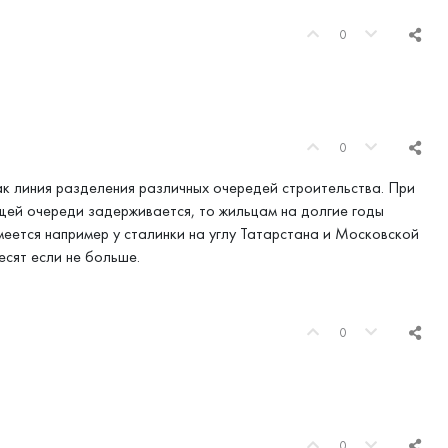
0
0
к линия разделения различных очередей строительства. При
ющей очереди задерживается, то жильцам на долгие годы
меется например у сталинки на углу Татарстана и Московской
есят если не больше.
0
0