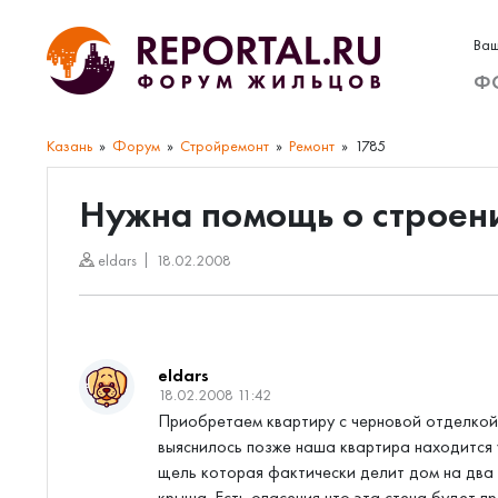
Ваш
Ф
Казань
Форум
Стройремонт
Ремонт
1785
Нужна помощь о строен
eldars
18.02.2008
eldars
18.02.2008 11:42
Приобретаем квартиру с черновой отделкой, 
выяснилось позже наша квартира находится у
щель которая фактически делит дом на два
крыша. Есть опасения что эта стена будет п