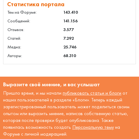
Статистика портала
Тем на Форуме:
143.410
Сообщений:
141.156
Отзывов:
3.577
Статей:
7.292
Медиа:
25.746
Авторы:
68.310
Выразите своё мнение, и вас услышат
Пришло время, и мы начали
публиковать статьи и блоги
от
наших пользователей в разделе «Блоги». Теперь каждый
зарегистрированный пользователь может поделиться своим
опытом или выразить мнение, написав собственную статью,
которая после проверки будет опубликована. Также
появилась возможность создать
Персональную тему
на
Форуме с личной модерацией.