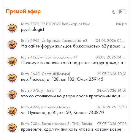
Прямой эфир
Гость 7370, 12.03.2020 Вебинар от Нмаркет.ПРО: «Актуальное об ипотеке: что нужно знать»
Вчера
psychologist
Гость 8943, ул. Братьев Касимовых, 62
04.08.2026 08:34
На сайте форум жильцов бр.касимовых 62у дома растут красивые...
Гость 4127, ул. Волгоградская, 41
04.08.2026 04:46
Почему всю зелень косят под ноль вокруг дома,в полисадниках....
Гость 5645, Светлый (Куюки)
29.07.2026 10:31
пер. Чехова, д. 128, кв. 182, Омск 259145
Гость 7075, ул. Тыныч, 3
24.07.2026 14:01
что со стоянками во дворе после программы наш двор
Гость 4979, Волжская Гавань
07.07.2026 10:53
ул. Пушкина, д. 81, кв. 50, Казань 740820
Гость 2084, Ботаническая 3 (ПИК, бизнес-класс)
07.07.2026 07:28
проверьте, сдал ли пик хоть чтото в казани вовремя?