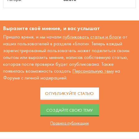
Выразите своё мнение, и вас услышат
Пришло время, и мы начали
публиковать статьи и блоги
от
наших пользователей в разделе «Блоги». Теперь каждый
зарегистрированный пользователь может поделиться своим
опытом или выразить мнение, написав собственную статью,
которая после проверки будет опубликована. Также
появилась возможность создать
Персональную тему
на
Форуме с личной модерацией.
ОПУБЛИКУЙТЕ СТАТЬЮ
CОЗДАЙТЕ СВОЮ ТЕМУ
Правила публикации