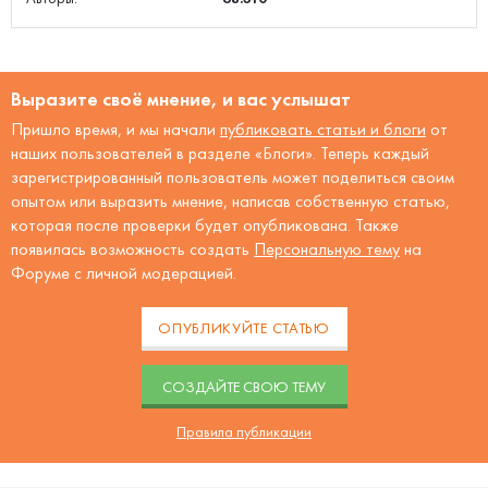
Выразите своё мнение, и вас услышат
Пришло время, и мы начали
публиковать статьи и блоги
от
наших пользователей в разделе «Блоги». Теперь каждый
зарегистрированный пользователь может поделиться своим
опытом или выразить мнение, написав собственную статью,
которая после проверки будет опубликована. Также
появилась возможность создать
Персональную тему
на
Форуме с личной модерацией.
ОПУБЛИКУЙТЕ СТАТЬЮ
CОЗДАЙТЕ СВОЮ ТЕМУ
Правила публикации