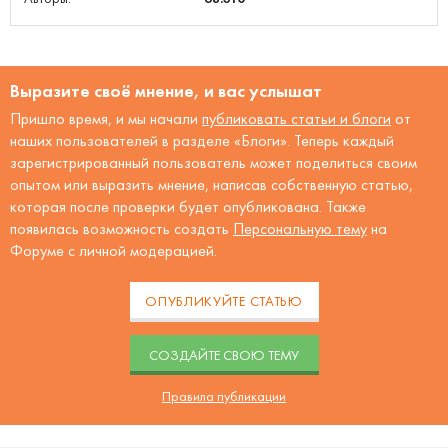
Выразите своё мнение, и вас услышат
Пришло время, и мы начали
публиковать статьи и блоги
от
наших пользователей в разделе «Блоги». Теперь каждый
зарегистрированный пользователь может поделиться своим
опытом или выразить мнение, написав собственную статью,
которая после проверки будет опубликована. Также
появилась возможность создать
Персональную тему
на
Форуме с личной модерацией.
ОПУБЛИКУЙТЕ СТАТЬЮ
CОЗДАЙТЕ СВОЮ ТЕМУ
Правила публикации