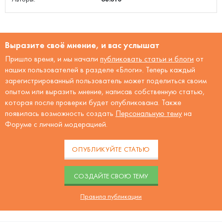
Выразите своё мнение, и вас услышат
Пришло время, и мы начали
публиковать статьи и блоги
от
наших пользователей в разделе «Блоги». Теперь каждый
зарегистрированный пользователь может поделиться своим
опытом или выразить мнение, написав собственную статью,
которая после проверки будет опубликована. Также
появилась возможность создать
Персональную тему
на
Форуме с личной модерацией.
ОПУБЛИКУЙТЕ СТАТЬЮ
CОЗДАЙТЕ СВОЮ ТЕМУ
Правила публикации