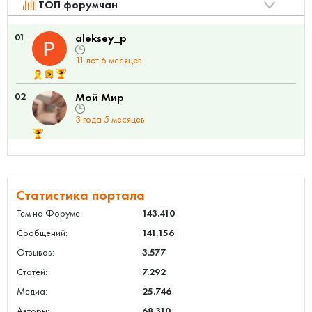
ТОП форумчан
01
aleksey_p
11 лет 6 месяцев
02
Мой Мир
3 года 5 месяцев
Статистика портала
Тем на Форуме:
143.410
Сообщений:
141.156
Отзывов:
3.577
Статей:
7.292
Медиа:
25.746
Авторы:
68.310