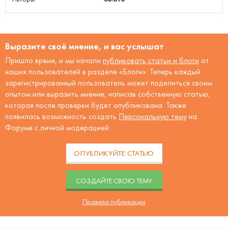
Выразите своё мнение, и вас услышат
Пришло время, и мы начали
публиковать статьи и блоги
от
наших пользователей в разделе «Блоги». Теперь каждый
зарегистрированный пользователь может поделиться своим
опытом или выразить мнение, написав собственную статью,
которая после проверки будет опубликована. Также
появилась возможность создать
Персональную тему
на
Форуме с личной модерацией.
ОПУБЛИКУЙТЕ СТАТЬЮ
CОЗДАЙТЕ СВОЮ ТЕМУ
Правила публикации