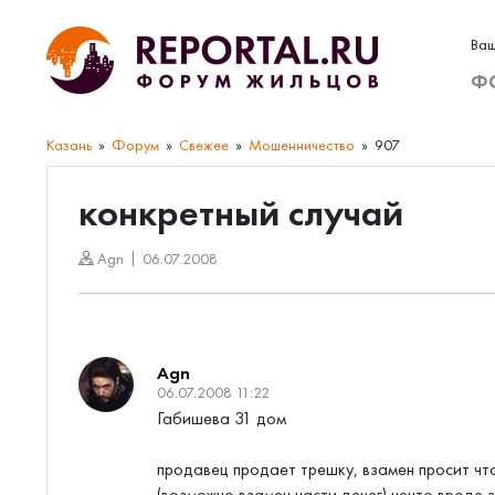
Ваш
Ф
Казань
Форум
Свежее
Мошенничество
907
конкретный случай
Agn
06.07.2008
Agn
06.07.2008 11:22
Габишева 31 дом
продавец продает трешку, взамен просит чт
(возможно взамен части денег) нечто вроде 