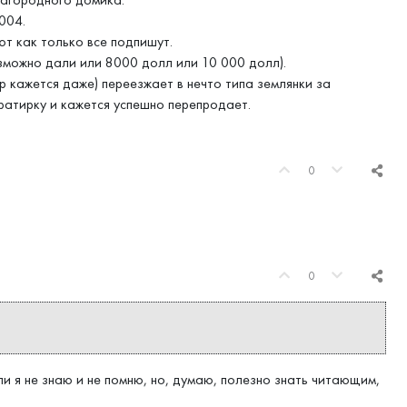
004.
т как только все подпишут.
зможно дали или 8000 долл или 10 000 долл).
 кажется даже) переезжает в нечто типа землянки за
ратирку и кажется успешно перепродает.
0
0
и я не знаю и не помню, но, думаю, полезно знать читающим,