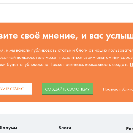
ите своё мнение, и вас услы
я, и мы начали
публиковать статьи и блоги
от наших пользовател
ованный пользователь может поделиться своим опытом или вырази
рки будет опубликована. Также появилась возможность создать
П
.
УЙТЕ СТАТЬЮ
CОЗДАЙТЕ СВОЮ ТЕМУ
Правила публик
Форумы
Блоги
Ре