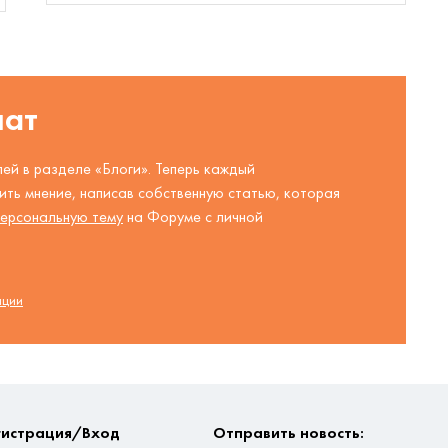
шат
ей в разделе «Блоги». Теперь каждый
ть мнение, написав собственную статью, которая
ерсональную тему
на Форуме с личной
ации
гистрация/Вход
Отправить новость: