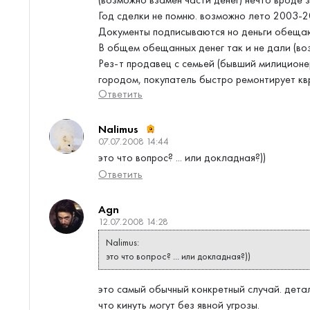
Год сделки не помню. возможно лето 2003-2
Документы подписываются но деньги обещаю
В общем обещанных денег так и не дали (во
Рез-т продавец с семьей (бывший милиционер
городом, покупатель быстро ремонтирует кв
Ответить
Nalimus
07.07.2008 14:44
это что вопрос? ... или докладная?))
Ответить
Agn
12.07.2008 14:28
Nalimus:
это что вопрос? ... или докладная?))
это самый обычный конкретный случай. детал
что кинуть могут без явной угрозы.