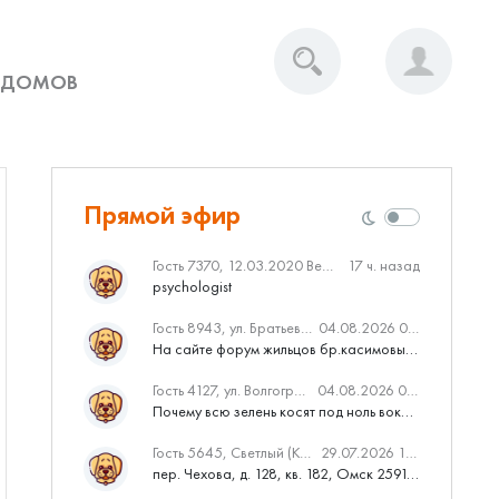
 ДОМОВ
Прямой эфир
Гость 7370, 12.03.2020 Вебинар от Нмаркет.ПРО: «Актуальное об ипотеке: что нужно знать»
17 ч. назад
psychologist
Гость 8943, ул. Братьев Касимовых, 62
04.08.2026 08:34
На сайте форум жильцов бр.касимовых 62у дома растут красивые...
Гость 4127, ул. Волгоградская, 41
04.08.2026 04:46
Почему всю зелень косят под ноль вокруг дома,в полисадниках....
Гость 5645, Светлый (Куюки)
29.07.2026 10:31
пер. Чехова, д. 128, кв. 182, Омск 259145