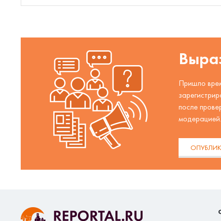
Выраз
Пришло врем
зарегистрир
после прове
модерацией
ОПУБЛИК