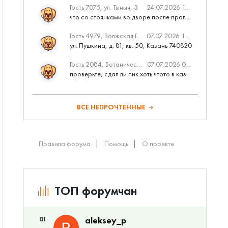
Гость 7075, ул. Тыныч, 3
24.07.2026 14:01
что со стоянками во дворе после программы наш двор
Гость 4979, Волжская Гавань
07.07.2026 10:53
ул. Пушкина, д. 81, кв. 50, Казань 740820
Гость 2084, Ботаническая 3 (ПИК, бизнес-класс)
07.07.2026 07:28
проверьте, сдал ли пик хоть чтото в казани вовремя?
ВСЕ НЕПРОЧТЕННЫЕ
Правила форума
Помощь
О проекте
ТОП форумчан
01
aleksey_p