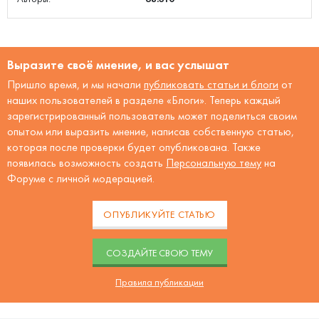
Выразите своё мнение, и вас услышат
Пришло время, и мы начали
публиковать статьи и блоги
от
наших пользователей в разделе «Блоги». Теперь каждый
зарегистрированный пользователь может поделиться своим
опытом или выразить мнение, написав собственную статью,
которая после проверки будет опубликована. Также
появилась возможность создать
Персональную тему
на
Форуме с личной модерацией.
ОПУБЛИКУЙТЕ СТАТЬЮ
CОЗДАЙТЕ СВОЮ ТЕМУ
Правила публикации