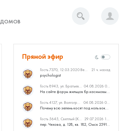
 ДОМОВ
Прямой эфир
Гость 7370, 12.03.2020 Вебинар от Нмаркет.ПРО: «Актуальное об ипотеке: что нужно знать»
21 ч. назад
psychologist
Гость 8943, ул. Братьев Касимовых, 62
04.08.2026 08:34
На сайте форум жильцов бр.касимовых 62у дома растут красивые...
Гость 4127, ул. Волгоградская, 41
04.08.2026 04:46
Почему всю зелень косят под ноль вокруг дома,в полисадниках....
Гость 5645, Светлый (Куюки)
29.07.2026 10:31
пер. Чехова, д. 128, кв. 182, Омск 259145