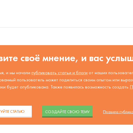
ите своё мнение, и вас услы
я, и мы начали
публиковать статьи и блоги
от наших пользовател
ованный пользователь может поделиться своим опытом или вырази
рки будет опубликована. Также появилась возможность создать
П
.
УЙТЕ СТАТЬЮ
CОЗДАЙТЕ СВОЮ ТЕМУ
Правила публик