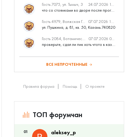
Гость 7075, ул. Тыныч, 3
24.07.2026 14:01
что со стоянками во дворе после программы наш двор
Гость 4979, Волжская Гавань
07.07.2026 10:53
ул. Пушкина, д. 81, кв. 50, Казань 740820
Гость 2084, Ботаническая 3 (ПИК, бизнес-класс)
07.07.2026 07:28
проверьте, сдал ли пик хоть чтото в казани вовремя?
ВСЕ НЕПРОЧТЕННЫЕ
Правила форума
Помощь
О проекте
ТОП форумчан
01
aleksey_p