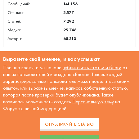
Сообщений:
141.156
Отзывов:
3.577
Статей:
7.292
Медиа:
25.746
Авторы:
68.310
Выразите своё мнение, и вас услышат
Пришло время, и мы начали
публиковать статьи и блоги
от
наших пользователей в разделе «Блоги». Теперь каждый
зарегистрированный пользователь может поделиться своим
опытом или выразить мнение, написав собственную статью,
которая после проверки будет опубликована. Также
появилась возможность создать
Персональную тему
на
Форуме с личной модерацией.
ОПУБЛИКУЙТЕ СТАТЬЮ