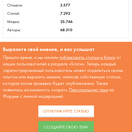
Отзывов:
3.577
Статей:
7.292
Медиа:
25.746
Авторы:
68.310
Выразите своё мнение, и вас услышат
Пришло время, и мы начали
публиковать статьи и блоги
от
наших пользователей в разделе «Блоги». Теперь каждый
зарегистрированный пользователь может поделиться своим
опытом или выразить мнение, написав собственную статью,
которая после проверки будет опубликована. Также
появилась возможность создать
Персональную тему
на
Форуме с личной модерацией.
ОПУБЛИКУЙТЕ СТАТЬЮ
CОЗДАЙТЕ СВОЮ ТЕМУ