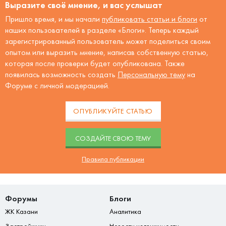
Выразите своё мнение, и вас услышат
Пришло время, и мы начали
публиковать статьи и блоги
от
наших пользователей в разделе «Блоги». Теперь каждый
зарегистрированный пользователь может поделиться своим
опытом или выразить мнение, написав собственную статью,
которая после проверки будет опубликована. Также
появилась возможность создать
Персональную тему
на
Форуме с личной модерацией.
ОПУБЛИКУЙТЕ СТАТЬЮ
CОЗДАЙТЕ СВОЮ ТЕМУ
Правила публикации
Форумы
Блоги
ЖК Казани
Аналитика