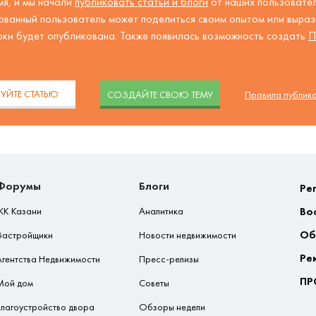
я, и мы начали
публиковать статьи и блоги
от наших пользовател
ованный пользователь может поделиться своим опытом или вырази
рки будет опубликована. Также появилась возможность создать
П
.
УЙТЕ СТАТЬЮ
CОЗДАЙТЕ СВОЮ ТЕМУ
Правила публик
Форумы
Блоги
Ре
Во
ЖК Казани
Аналитика
Об
Застройщики
Новости недвижимости
Ре
Агентства Недвижимости
Пресс-релизы
ПР
Мой дом
Советы
Благоустройство двора
Обзоры недели