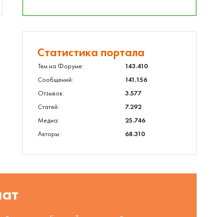
Статистика портала
Тем на Форуме:
143.410
Сообщений:
141.156
Отзывов:
3.577
Статей:
7.292
Медиа:
25.746
Авторы:
68.310
шат