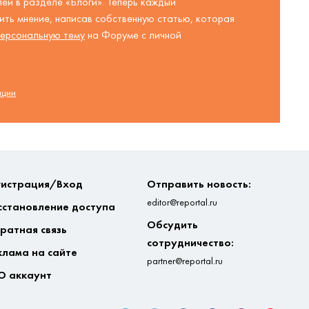
ей в разделе «Блоги». Теперь каждый
ть мнение, написав собственную статью, которая
ерсональную тему
на Форуме с личной
ации
гистрация/Вход
Отправить новость:
editor@reportal.ru
сстановление доступа
Обсудить
ратная связь
сотрудничество:
клама на сайте
partner@reportal.ru
О аккаунт