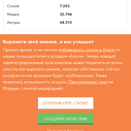
Статей:
7.292
Медиа:
25.746
Авторы:
68.310
Выразите своё мнение, и вас услышат
Пришло время, и мы начали
публиковать статьи и блоги
от
наших пользователей в разделе «Блоги». Теперь каждый
зарегистрированный пользователь может поделиться своим
опытом или выразить мнение, написав собственную статью,
которая после проверки будет опубликована. Также
появилась возможность создать
Персональную тему
на
Форуме с личной модерацией.
ОПУБЛИКУЙТЕ СТАТЬЮ
CОЗДАЙТЕ СВОЮ ТЕМУ
Правила публикации