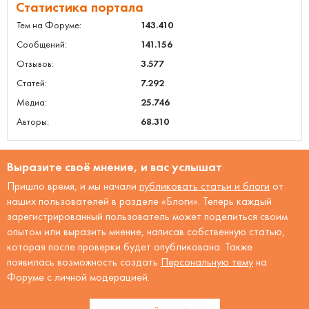
Статистика портала
Тем на Форуме:
143.410
Сообщений:
141.156
Отзывов:
3.577
Статей:
7.292
Медиа:
25.746
Авторы:
68.310
Выразите своё мнение, и вас услышат
Пришло время, и мы начали
публиковать статьи и блоги
от
наших пользователей в разделе «Блоги». Теперь каждый
зарегистрированный пользователь может поделиться своим
опытом или выразить мнение, написав собственную статью,
которая после проверки будет опубликована. Также
появилась возможность создать
Персональную тему
на
Форуме с личной модерацией.