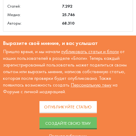
Статей:
7.292
Медиа:
25.746
Авторы:
68.310
Выразите своё мнение, и вас услышат
Пришло время, и мы начали
публиковать статьи и блоги
от
наших пользователей в разделе «Блоги». Теперь каждый
зарегистрированный пользователь может поделиться своим
опытом или выразить мнение, написав собственную статью,
которая после проверки будет опубликована. Также
появилась возможность создать
Персональную тему
на
Форуме с личной модерацией.
ОПУБЛИКУЙТЕ СТАТЬЮ
CОЗДАЙТЕ СВОЮ ТЕМУ
Правила публикации