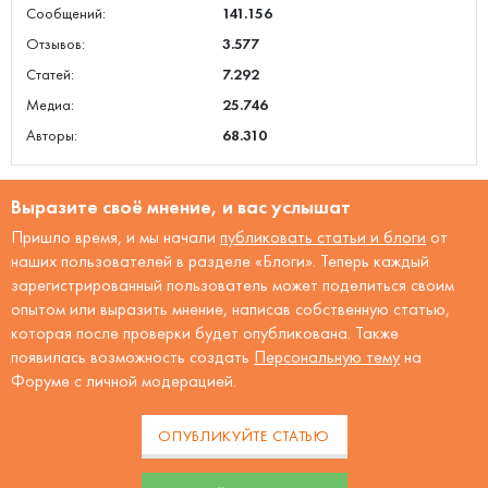
Сообщений:
141.156
Отзывов:
3.577
Статей:
7.292
Медиа:
25.746
Авторы:
68.310
Выразите своё мнение, и вас услышат
Пришло время, и мы начали
публиковать статьи и блоги
от
наших пользователей в разделе «Блоги». Теперь каждый
зарегистрированный пользователь может поделиться своим
опытом или выразить мнение, написав собственную статью,
которая после проверки будет опубликована. Также
появилась возможность создать
Персональную тему
на
Форуме с личной модерацией.
ОПУБЛИКУЙТЕ СТАТЬЮ