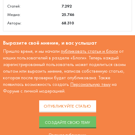
Статей:
7.292
Медиа:
25.746
Авторы:
68.310
Выразите своё мнение, и вас услышат
Пришло время, и мы начали
публиковать статьи и блоги
от
наших пользователей в разделе «Блоги». Теперь каждый
зарегистрированный пользователь может поделиться своим
опытом или выразить мнение, написав собственную статью,
которая после проверки будет опубликована. Также
появилась возможность создать
Персональную тему
на
Форуме с личной модерацией.
ОПУБЛИКУЙТЕ СТАТЬЮ
CОЗДАЙТЕ СВОЮ ТЕМУ
Правила публикации