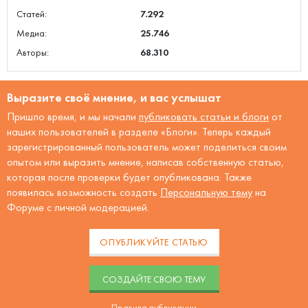
Статей:
7.292
Медиа:
25.746
Авторы:
68.310
Выразите своё мнение, и вас услышат
Пришло время, и мы начали
публиковать статьи и блоги
от
наших пользователей в разделе «Блоги». Теперь каждый
зарегистрированный пользователь может поделиться своим
опытом или выразить мнение, написав собственную статью,
которая после проверки будет опубликована. Также
появилась возможность создать
Персональную тему
на
Форуме с личной модерацией.
ОПУБЛИКУЙТЕ СТАТЬЮ
CОЗДАЙТЕ СВОЮ ТЕМУ
Правила публикации