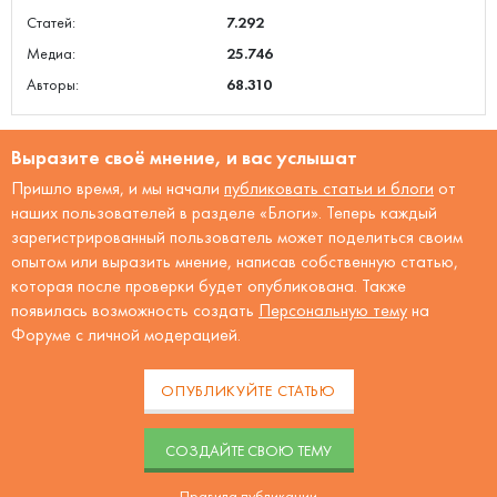
Статей:
7.292
Медиа:
25.746
Авторы:
68.310
Выразите своё мнение, и вас услышат
Пришло время, и мы начали
публиковать статьи и блоги
от
наших пользователей в разделе «Блоги». Теперь каждый
зарегистрированный пользователь может поделиться своим
опытом или выразить мнение, написав собственную статью,
которая после проверки будет опубликована. Также
появилась возможность создать
Персональную тему
на
Форуме с личной модерацией.
ОПУБЛИКУЙТЕ СТАТЬЮ
CОЗДАЙТЕ СВОЮ ТЕМУ
Правила публикации