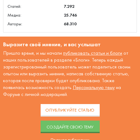
Статей:
7.292
Медиа:
25.746
Авторы:
68.310
Выразите своё мнение, и вас услышат
Пришло время, и мы начали
публиковать статьи и блоги
от
наших пользователей в разделе «Блоги». Теперь каждый
зарегистрированный пользователь может поделиться своим
опытом или выразить мнение, написав собственную статью,
которая после проверки будет опубликована. Также
появилась возможность создать
Персональную тему
на
Форуме с личной модерацией.
ОПУБЛИКУЙТЕ СТАТЬЮ
CОЗДАЙТЕ СВОЮ ТЕМУ
Правила публикации