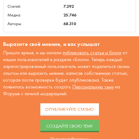
Статей:
7.292
Медиа:
25.746
Авторы:
68.310
Выразите своё мнение, и вас услышат
Пришло время, и мы начали
публиковать статьи и блоги
от
наших пользователей в разделе «Блоги». Теперь каждый
зарегистрированный пользователь может поделиться своим
опытом или выразить мнение, написав собственную статью,
которая после проверки будет опубликована. Также
появилась возможность создать
Персональную тему
на
Форуме с личной модерацией.
ОПУБЛИКУЙТЕ СТАТЬЮ
CОЗДАЙТЕ СВОЮ ТЕМУ
Правила публикации