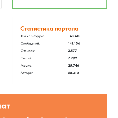
Статистика портала
Тем на Форуме:
143.410
Сообщений:
141.156
Отзывов:
3.577
Статей:
7.292
Медиа:
25.746
Авторы:
68.310
шат