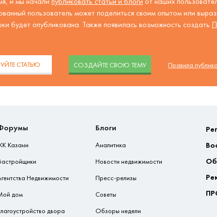
я, и мы начали
публиковать статьи и блоги
от наших пользовател
ованный пользователь может поделиться своим опытом или вырази
рки будет опубликована. Также появилась возможность создать
П
.
УЙТЕ СТАТЬЮ
CОЗДАЙТЕ СВОЮ ТЕМУ
Правила публик
Форумы
Блоги
Ре
Во
ЖК Казани
Аналитика
Об
Застройщики
Новости недвижимости
Ре
Агентства Недвижимости
Пресс-релизы
ПР
Мой дом
Советы
Благоустройство двора
Обзоры недели