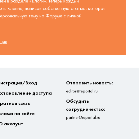
ей в разделе «Блоги». Теперь каждый
ть мнение, написав собственную статью, которая
ерсональную тему
на Форуме с личной
ации
гистрация/Вход
Отправить новость:
editor@reportal.ru
сстановление доступа
Обсудить
ратная связь
сотрудничество:
клама на сайте
partner@reportal.ru
О аккаунт