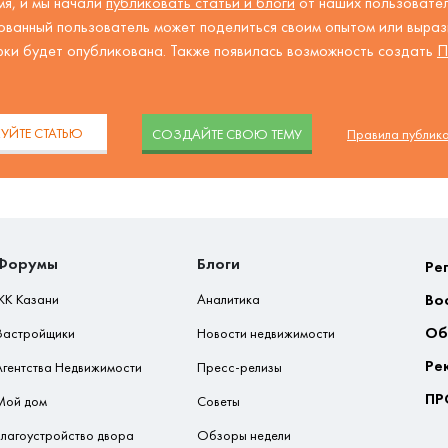
я, и мы начали
публиковать статьи и блоги
от наших пользовател
ованный пользователь может поделиться своим опытом или вырази
рки будет опубликована. Также появилась возможность создать
П
.
УЙТЕ СТАТЬЮ
CОЗДАЙТЕ СВОЮ ТЕМУ
Правила публик
Форумы
Блоги
Ре
Во
ЖК Казани
Аналитика
Об
Застройщики
Новости недвижимости
Ре
Агентства Недвижимости
Пресс-релизы
ПР
Мой дом
Советы
Благоустройство двора
Обзоры недели