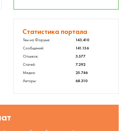
Статистика портала
Тем на Форуме:
143.410
Сообщений:
141.156
Отзывов:
3.577
Статей:
7.292
Медиа:
25.746
Авторы:
68.310
шат