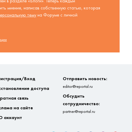
ей в разделе «Блоги». Теперь каждый
ть мнение, написав собственную статью, которая
ерсональную тему
на Форуме с личной
ации
гистрация/Вход
Отправить новость:
editor@reportal.ru
сстановление доступа
Обсудить
ратная связь
сотрудничество:
клама на сайте
partner@reportal.ru
О аккаунт