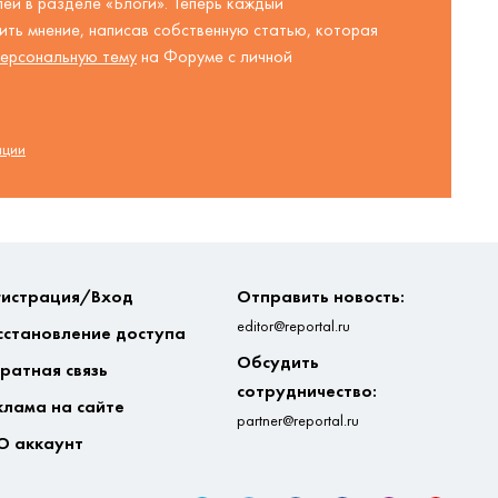
ей в разделе «Блоги». Теперь каждый
ть мнение, написав собственную статью, которая
ерсональную тему
на Форуме с личной
ации
гистрация/Вход
Отправить новость:
editor@reportal.ru
сстановление доступа
Обсудить
ратная связь
сотрудничество:
клама на сайте
partner@reportal.ru
О аккаунт