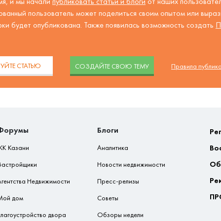
я, и мы начали
публиковать статьи и блоги
от наших пользовател
ованный пользователь может поделиться своим опытом или вырази
рки будет опубликована. Также появилась возможность создать
П
.
УЙТЕ СТАТЬЮ
CОЗДАЙТЕ СВОЮ ТЕМУ
Правила публик
Форумы
Блоги
Ре
Во
ЖК Казани
Аналитика
Об
Застройщики
Новости недвижимости
Ре
Агентства Недвижимости
Пресс-релизы
ПР
Мой дом
Советы
Благоустройство двора
Обзоры недели