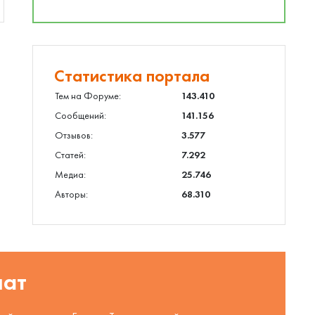
Статистика портала
Тем на Форуме:
143.410
Сообщений:
141.156
Отзывов:
3.577
Статей:
7.292
Медиа:
25.746
Авторы:
68.310
шат