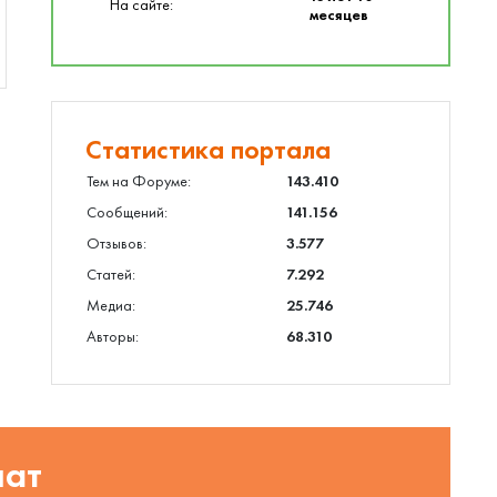
На сайте:
месяцев
Статистика портала
Тем на Форуме:
143.410
Сообщений:
141.156
Отзывов:
3.577
Статей:
7.292
Медиа:
25.746
Авторы:
68.310
шат