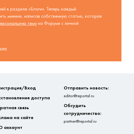
ей в разделе «Блоги». Теперь каждый
ть мнение, написав собственную статью, которая
ерсональную тему
на Форуме с личной
ации
гистрация/Вход
Отправить новость:
editor@reportal.ru
сстановление доступа
Обсудить
ратная связь
сотрудничество:
клама на сайте
partner@reportal.ru
О аккаунт