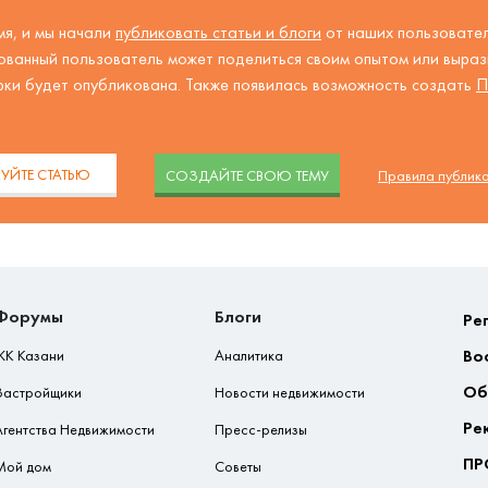
я, и мы начали
публиковать статьи и блоги
от наших пользовател
ованный пользователь может поделиться своим опытом или вырази
рки будет опубликована. Также появилась возможность создать
П
.
УЙТЕ СТАТЬЮ
CОЗДАЙТЕ СВОЮ ТЕМУ
Правила публик
Форумы
Блоги
Ре
Во
ЖК Казани
Аналитика
Об
Застройщики
Новости недвижимости
Ре
Агентства Недвижимости
Пресс-релизы
ПР
Мой дом
Советы