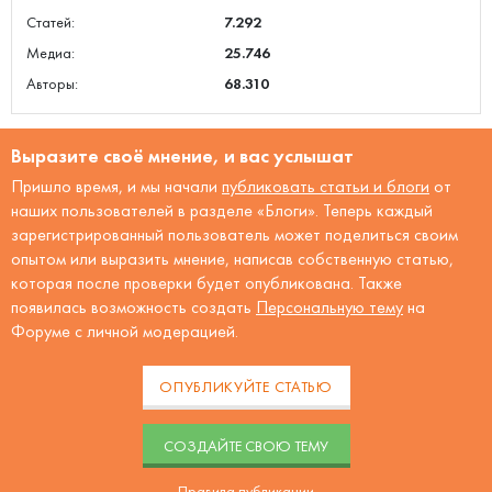
Статей:
7.292
Медиа:
25.746
Авторы:
68.310
Выразите своё мнение, и вас услышат
Пришло время, и мы начали
публиковать статьи и блоги
от
наших пользователей в разделе «Блоги». Теперь каждый
зарегистрированный пользователь может поделиться своим
опытом или выразить мнение, написав собственную статью,
которая после проверки будет опубликована. Также
появилась возможность создать
Персональную тему
на
Форуме с личной модерацией.
ОПУБЛИКУЙТЕ СТАТЬЮ
CОЗДАЙТЕ СВОЮ ТЕМУ
Правила публикации