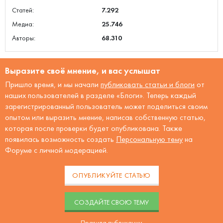
Статей:
7.292
Медиа:
25.746
Авторы:
68.310
Выразите своё мнение, и вас услышат
Пришло время, и мы начали
публиковать статьи и блоги
от
наших пользователей в разделе «Блоги». Теперь каждый
зарегистрированный пользователь может поделиться своим
опытом или выразить мнение, написав собственную статью,
которая после проверки будет опубликована. Также
появилась возможность создать
Персональную тему
на
Форуме с личной модерацией.
ОПУБЛИКУЙТЕ СТАТЬЮ
CОЗДАЙТЕ СВОЮ ТЕМУ
Правила публикации