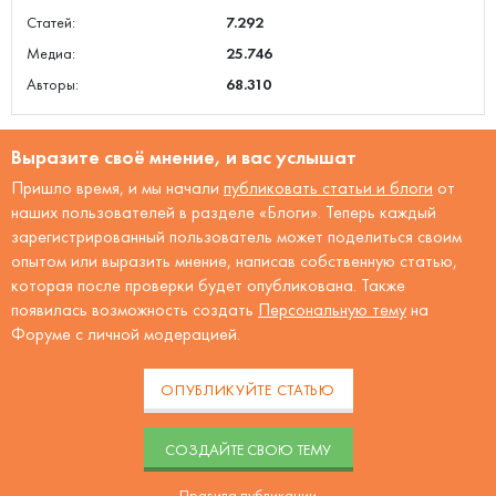
Статей:
7.292
Медиа:
25.746
Авторы:
68.310
Выразите своё мнение, и вас услышат
Пришло время, и мы начали
публиковать статьи и блоги
от
наших пользователей в разделе «Блоги». Теперь каждый
зарегистрированный пользователь может поделиться своим
опытом или выразить мнение, написав собственную статью,
которая после проверки будет опубликована. Также
появилась возможность создать
Персональную тему
на
Форуме с личной модерацией.
ОПУБЛИКУЙТЕ СТАТЬЮ
CОЗДАЙТЕ СВОЮ ТЕМУ
Правила публикации