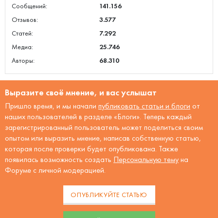
Сообщений:
141.156
Отзывов:
3.577
Статей:
7.292
Медиа:
25.746
Авторы:
68.310
Выразите своё мнение, и вас услышат
Пришло время, и мы начали
публиковать статьи и блоги
от
наших пользователей в разделе «Блоги». Теперь каждый
зарегистрированный пользователь может поделиться своим
опытом или выразить мнение, написав собственную статью,
которая после проверки будет опубликована. Также
появилась возможность создать
Персональную тему
на
Форуме с личной модерацией.
ОПУБЛИКУЙТЕ СТАТЬЮ