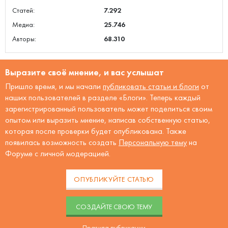
Статей:
7.292
Медиа:
25.746
Авторы:
68.310
Выразите своё мнение, и вас услышат
Пришло время, и мы начали
публиковать статьи и блоги
от
наших пользователей в разделе «Блоги». Теперь каждый
зарегистрированный пользователь может поделиться своим
опытом или выразить мнение, написав собственную статью,
которая после проверки будет опубликована. Также
появилась возможность создать
Персональную тему
на
Форуме с личной модерацией.
ОПУБЛИКУЙТЕ СТАТЬЮ
CОЗДАЙТЕ СВОЮ ТЕМУ
Правила публикации