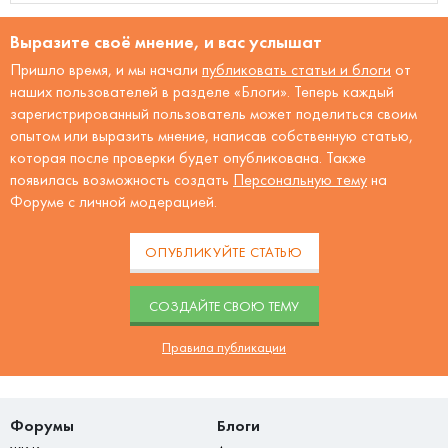
Выразите своё мнение, и вас услышат
Пришло время, и мы начали
публиковать статьи и блоги
от
наших пользователей в разделе «Блоги». Теперь каждый
зарегистрированный пользователь может поделиться своим
опытом или выразить мнение, написав собственную статью,
которая после проверки будет опубликована. Также
появилась возможность создать
Персональную тему
на
Форуме с личной модерацией.
ОПУБЛИКУЙТЕ СТАТЬЮ
CОЗДАЙТЕ СВОЮ ТЕМУ
Правила публикации
Форумы
Блоги