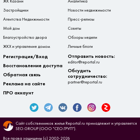
ЖК Казани
Аналитика
Застройщики
Новости недвижимости
Агентства Недвижимости
Пресс-релизы
Мой дом
Советы
Благоустройство двора
Обзоры недели
ЖКХ и управление домом
Личные блоги
Отправить новость:
Регистрация/Вход
editor@reportal.ru
Восстановление доступа
Обсудить
Обратная связь
сотрудничество:
partner@reportal.ru
Реклама на сайте
ПРО аккаунт
Сайт собственников жилья Reportal.ru принадлежит и управляется
SEO.GROUP (ООО "СЕО.ГРУП").
Все права защищены (с) 2003-2026