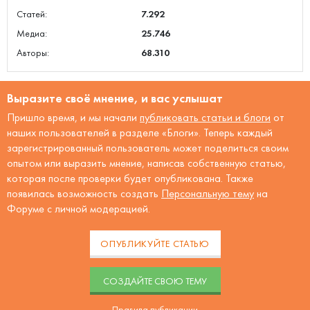
Статей:
7.292
Медиа:
25.746
Авторы:
68.310
Выразите своё мнение, и вас услышат
Пришло время, и мы начали
публиковать статьи и блоги
от
наших пользователей в разделе «Блоги». Теперь каждый
зарегистрированный пользователь может поделиться своим
опытом или выразить мнение, написав собственную статью,
которая после проверки будет опубликована. Также
появилась возможность создать
Персональную тему
на
Форуме с личной модерацией.
ОПУБЛИКУЙТЕ СТАТЬЮ
CОЗДАЙТЕ СВОЮ ТЕМУ
Правила публикации