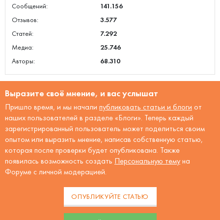
Сообщений:
141.156
Отзывов:
3.577
Статей:
7.292
Медиа:
25.746
Авторы:
68.310
Выразите своё мнение, и вас услышат
Пришло время, и мы начали
публиковать статьи и блоги
от
наших пользователей в разделе «Блоги». Теперь каждый
зарегистрированный пользователь может поделиться своим
опытом или выразить мнение, написав собственную статью,
которая после проверки будет опубликована. Также
появилась возможность создать
Персональную тему
на
Форуме с личной модерацией.
ОПУБЛИКУЙТЕ СТАТЬЮ