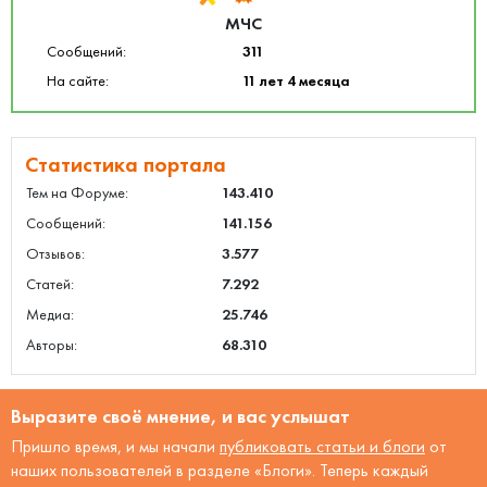
МЧС
Сообщений:
311
На сайте:
11 лет 4 месяца
Статистика портала
Тем на Форуме:
143.410
Сообщений:
141.156
Отзывов:
3.577
Статей:
7.292
Медиа:
25.746
Авторы:
68.310
Выразите своё мнение, и вас услышат
Пришло время, и мы начали
публиковать статьи и блоги
от
наших пользователей в разделе «Блоги». Теперь каждый