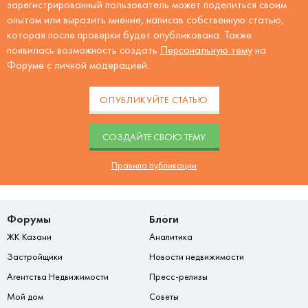
зарегистрированный пользователь может поделиться своим
опытом или выразить мнение, написав собственную статью,
которая после проверки будет опубликована. Также
появилась возможность создать
Персональную тему
на
Форуме с личной модерацией.
ОПУБЛИКУЙТЕ СТАТЬЮ
CОЗДАЙТЕ СВОЮ ТЕМУ
Правила публикации
Форумы
Блоги
ЖК Казани
Аналитика
Застройщики
Новости недвижимости
Агентства Недвижимости
Пресс-релизы
Мой дом
Советы