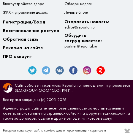
Благоустройство двора
Обзоры недели
ЖКХ и управление домом
Личные блоги
Отправить новость:
Регистрация/Вход
editor@reportal.ru
Восстановление доступа
Обсудить
Обратная связь
сотрудничество:
partner@reportal.ru
Реклама на сайте
ПРО аккаунт
Сайт собственников жилья Reportal.ru принадлежит и управляется
SEO.GROUP (ООО "СЕО.ГРУП").
Все права защищены (с) 2003-2026
Администрация сайта не несет ответственности за частные мнения и
советы, высказанные на страницах сайта и на форуме недвижимости, а
также за договоры, сделки и другие отношения, которые могут
возникнуть между посетителями портала.
Пользовательское соглашение
Репортал использует файлы cookie с целью персонализации сервисов и
Создано в
СЕО.ГРУП