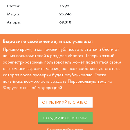
Статей:
7.292
Медиа:
25.746
Авторы:
68.310
Выразите своё мнение, и вас услышат
Пришло время, и мы начали
публиковать статьи и блоги
от
наших пользователей в разделе «Блоги». Теперь каждый
зарегистрированный пользователь может поделиться своим
опытом или выразить мнение, написав собственную статью,
которая после проверки будет опубликована. Также
появилась возможность создать
Персональную тему
на
Форуме с личной модерацией.
ОПУБЛИКУЙТЕ СТАТЬЮ
CОЗДАЙТЕ СВОЮ ТЕМУ
Правила публикации