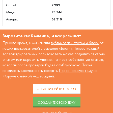
Статей:
7.292
Медиа:
25.746
Авторы:
68.310
Выразите своё мнение, и вас услышат
Пришло время, и мы начали
публиковать статьи и блоги
от
наших пользователей в разделе «Блоги». Теперь каждый
зарегистрированный пользователь может поделиться своим
опытом или выразить мнение, написав собственную статью,
которая после проверки будет опубликована. Также
появилась возможность создать
Персональную тему
на
Форуме с личной модерацией.
ОПУБЛИКУЙТЕ СТАТЬЮ
CОЗДАЙТЕ СВОЮ ТЕМУ
Правила публикации