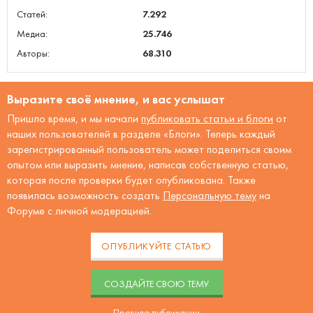
Статей:
7.292
Медиа:
25.746
Авторы:
68.310
Выразите своё мнение, и вас услышат
Пришло время, и мы начали
публиковать статьи и блоги
от
наших пользователей в разделе «Блоги». Теперь каждый
зарегистрированный пользователь может поделиться своим
опытом или выразить мнение, написав собственную статью,
которая после проверки будет опубликована. Также
появилась возможность создать
Персональную тему
на
Форуме с личной модерацией.
ОПУБЛИКУЙТЕ СТАТЬЮ
CОЗДАЙТЕ СВОЮ ТЕМУ
Правила публикации