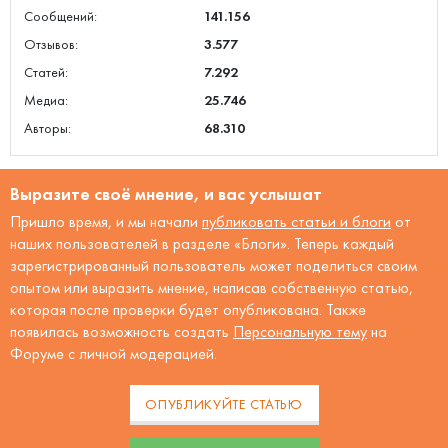
Сообщений:
141.156
Отзывов:
3.577
Статей:
7.292
Медиа:
25.746
Авторы:
68.310
Выразите своё мнение, и вас услышат
Пришло время, и мы начали
публиковать статьи и блоги
от
наших пользователей в разделе «Блоги». Теперь каждый
зарегистрированный пользователь может поделиться своим
опытом или выразить мнение, написав собственную статью,
которая после проверки будет опубликована. Также
появилась возможность создать
Персональную тему
на
Форуме с личной модерацией.
ОПУБЛИКУЙТЕ СТАТЬЮ