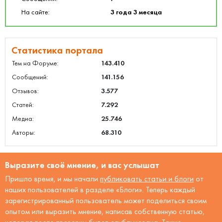
На сайте:
3 года 3 месяца
Статистика портала
Тем на Форуме:
143.410
Сообщений:
141.156
Отзывов:
3.577
Статей:
7.292
Медиа:
25.746
Авторы:
68.310
Выразите своё мнение, и вас услышат
Пришло время, и мы начали
публиковать статьи и блоги
от
наших пользователей в разделе «Блоги». Теперь каждый
зарегистрированный пользователь может поделиться своим
опытом или выразить мнение, написав собственную статью,