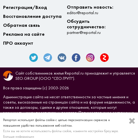
Отправить новость:
Регистрация/Вход
editor@reportal.ru
Восстановление доступа
Обсудить
Обратная связь
сотрудничество:
partner@reportal.ru
Реклама на сайте
ПРО аккаунт
Сайт собственников жилья Reportal.ru принадлежит и управляется
SEO.GROUP (ООО "СЕО.ГРУП").
Все права защищены (с) 2003-2026
Администрация сайта не несет ответственности за частные мнения и
советы, высказанные на страницах сайта и на форуме недвижимости, а
также за договоры, сделки и другие отношения, которые могут
возникнуть между посетителями портала.
Пользовательское соглашение
Репортал использует файлы cookie с целью персонализации сервисов и
Создано в
СЕО.ГРУП
повышения удобства пользования веб-сайтом.
Если вы не хотите использовать файлы cookie, измените настройки браузера.
Больше информации