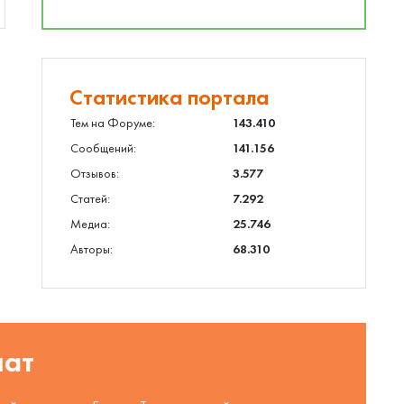
Статистика портала
Тем на Форуме:
143.410
Сообщений:
141.156
Отзывов:
3.577
Статей:
7.292
Медиа:
25.746
Авторы:
68.310
шат