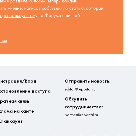
ей в разделе «Блоги». Теперь каждый
ть мнение, написав собственную статью, которая
ерсональную тему
на Форуме с личной
ации
гистрация/Вход
Отправить новость:
editor@reportal.ru
сстановление доступа
Обсудить
ратная связь
сотрудничество:
клама на сайте
partner@reportal.ru
О аккаунт