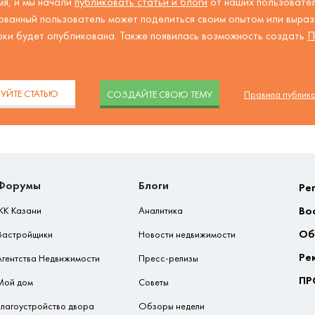
я, и мы начали
публиковать статьи и блоги
от наших пользовател
ованный пользователь может поделиться своим опытом или вырази
рки будет опубликована. Также появилась возможность создать
П
.
УЙТЕ СТАТЬЮ
CОЗДАЙТЕ СВОЮ ТЕМУ
Правила публик
Форумы
Блоги
Ре
Во
ЖК Казани
Аналитика
Об
Застройщики
Новости недвижимости
Ре
Агентства Недвижимости
Пресс-релизы
ПР
Мой дом
Советы
Благоустройство двора
Обзоры недели