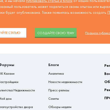
я, и мы начали
публиковать статьи и блоги
от наших пользовател
ованный пользователь может поделиться своим опытом или вырази
рки будет опубликована. Также появилась возможность создать
П
.
УЙТЕ СТАТЬЮ
CОЗДАЙТЕ СВОЮ ТЕМУ
Правила публик
Форумы
Блоги
Ре
Во
ЖК Казани
Аналитика
Об
Застройщики
Новости недвижимости
Ре
Агентства Недвижимости
Пресс-релизы
ПР
Мой дом
Советы
Благоустройство двора
Обзоры недели