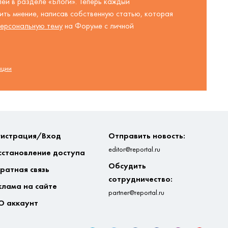
ей в разделе «Блоги». Теперь каждый
ть мнение, написав собственную статью, которая
ерсональную тему
на Форуме с личной
ации
гистрация/Вход
Отправить новость:
editor@reportal.ru
сстановление доступа
Обсудить
ратная связь
сотрудничество:
клама на сайте
partner@reportal.ru
О аккаунт