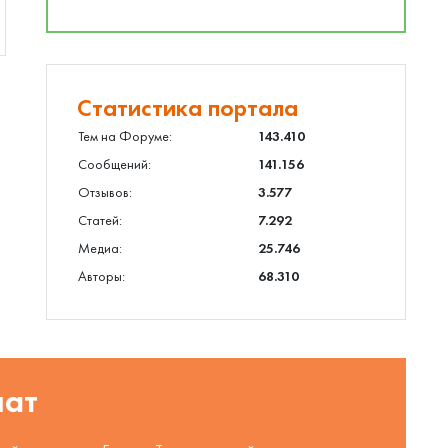
Статистика портала
Тем на Форуме:
143.410
Сообщений:
141.156
Отзывов:
3.577
Статей:
7.292
Медиа:
25.746
Авторы:
68.310
шат