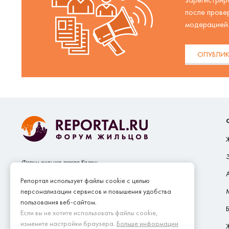
после прове
модерацией
ОПУБЛИК
Форум жильцов города Казань
Сайт собственников жилья Reportal.ru принадлежит и
Репортал использует файлы cookie с целью
управляется SEO.GROUP (ООО "СЕО.ГРУП")
персонализации сервисов и повышения удобства
пользования веб-сайтом.
Если вы не хотите использовать файлы cookie,
измените настройки браузера.
Больше информации