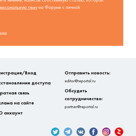
ерсональную тему
на Форуме с личной
ации
гистрация/Вход
Отправить новость:
editor@reportal.ru
сстановление доступа
Обсудить
ратная связь
сотрудничество:
клама на сайте
partner@reportal.ru
О аккаунт