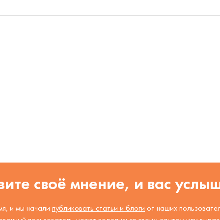
ите своё мнение, и вас услы
я, и мы начали
публиковать статьи и блоги
от наших пользовател
ованный пользователь может поделиться своим опытом или вырази