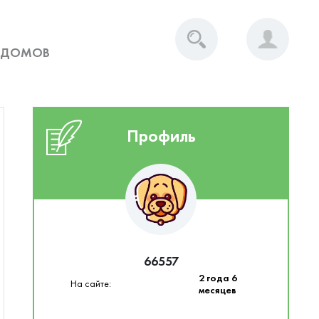
 ДОМОВ
Профиль
66557
2 года 6
На сайте:
месяцев