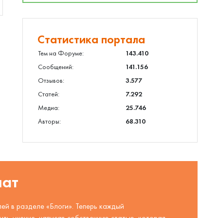
Статистика портала
Тем на Форуме:
143.410
Сообщений:
141.156
Отзывов:
3.577
Статей:
7.292
Медиа:
25.746
Авторы:
68.310
шат
ей в разделе «Блоги». Теперь каждый
ть мнение, написав собственную статью, которая