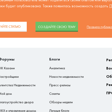
рки будет опубликована. Также появилась возможность создать
П
.
УЙТЕ СТАТЬЮ
CОЗДАЙТЕ СВОЮ ТЕМУ
Правила публик
Форумы
Блоги
Ре
Во
ЖК Казани
Аналитика
Об
Застройщики
Новости недвижимости
Ре
Агентства Недвижимости
Пресс-релизы
ПР
Мой дом
Советы
Благоустройство двора
Обзоры недели
ЖКХ и управление домом
Личные блоги