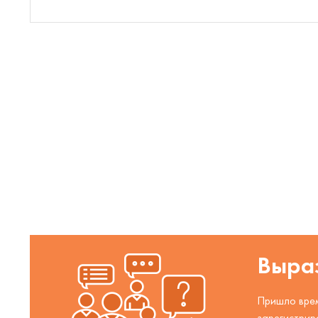
Выраз
Пришло врем
зарегистрир